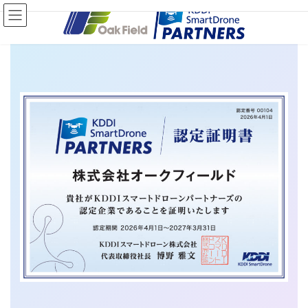
コ
ナ
ン
ビ
テ
ゲ
ン
ー
ツ
シ
へ
ョ
ス
ン
キ
に
ッ
移
プ
動